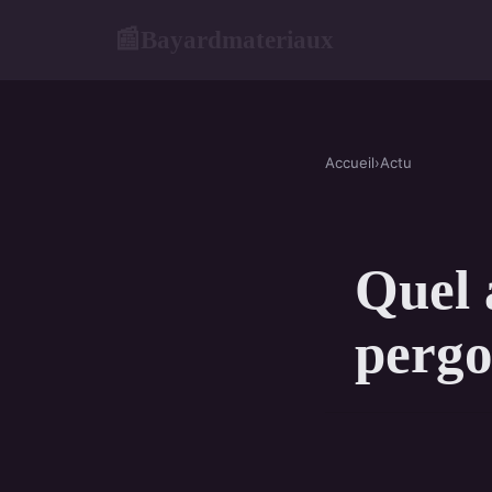
Bayardmateriaux
📰
Accueil
›
Actu
Quel 
pergo