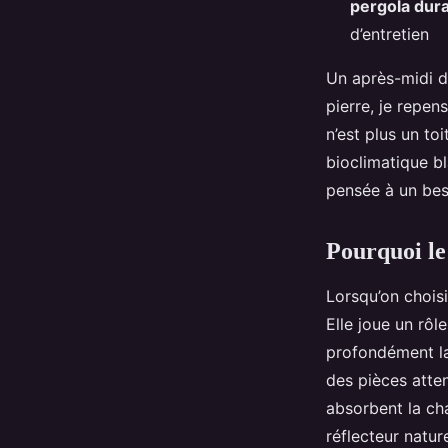
pergola dur
d’entretien
Un après-midi d
pierre, je repen
n’est plus un to
bioclimatique bl
pensée à un beso
Pourquoi le
Lorsqu’on choisi
Elle joue un rôl
profondément la
des pièces atte
absorbent la ch
réflecteur natur