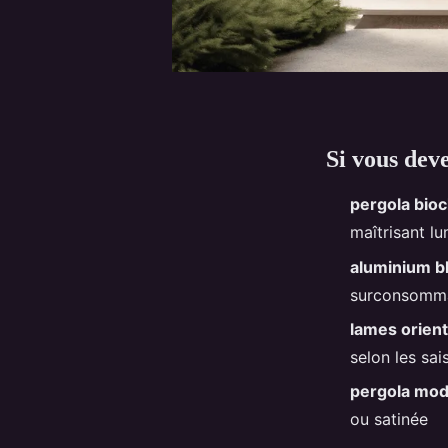
Si vous dev
pergola bioc
maîtrisant lu
aluminium b
surconsomm
lames orien
selon les sai
pergola mo
ou satinée