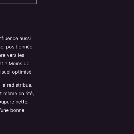
nfluence aussi
he, positionnée
re vers les
tat ? Moins de
isuel optimisé.
la redistribue.
Et même en été,
oupure nette.
 d’une bonne