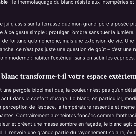
able
: le thermolaquage du blanc résiste aux intempéries et
e juin, assis sur la terrasse que mon grand-père a posée pi
se à ce geste simple : protéger l’ombre sans tuer la lumière.
it de fortune qu’on cherche, mais une extension de vie. Une
anche, ce n’est pas juste une question de goût – c’est une 
in moderne : habiter l’extérieur sans en subir les caprices.
 blanc transforme-t-il votre espace extérieu
t une pergola bioclimatique, la couleur n’est pas qu’un détai
e actif dans le confort d’usage. Le blanc, en particulier, modi
 perception de l’espace, la température ressentie et même 
nantes. Contrairement aux teintes foncées comme l’anthraci
aleur et créent une masse sombre en façade, le blanc agit
el. Il renvoie une grande partie du rayonnement solaire, évita