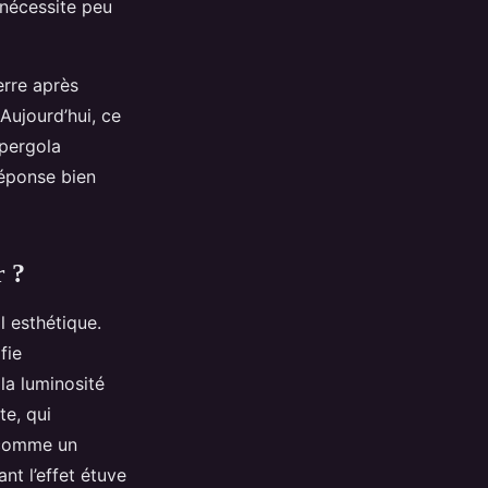
 nécessite peu
erre après
 Aujourd’hui, ce
 pergola
réponse bien
r ?
l esthétique.
fie
la luminosité
te, qui
 comme un
nt l’effet étuve