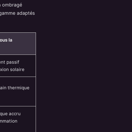
oin ombragé
de gamme adaptés
ous la
nt passif
exion solaire
ain thermique
ique accru
ommation