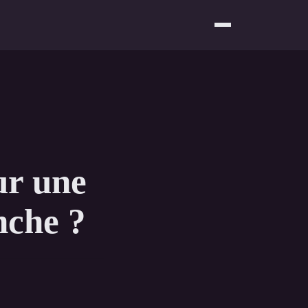
ur une
nche ?