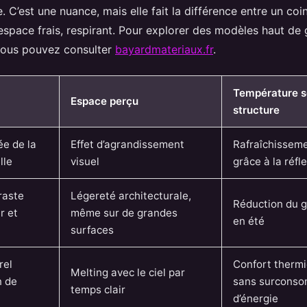
e. C’est une nuance, mais elle fait la différence entre un c
 espace frais, respirant. Pour explorer des modèles haut 
 vous pouvez consulter
bayardmateriaux.fr
.
Température s
Espace perçu
structure
ée de la
Effet d’agrandissement
Rafraîchisseme
lle
visuel
grâce à la réfl
raste
Légereté architecturale,
Réduction du g
r et
même sur de grandes
en été
surfaces
rel
Confort therm
Melting avec le ciel par
n de
sans surcons
temps clair
d’énergie