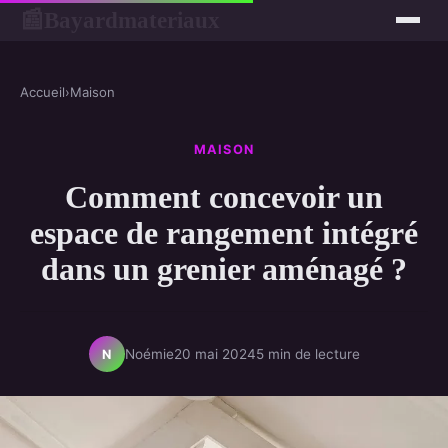
Bayardmateriaux
📰
Accueil
›
Maison
MAISON
Comment concevoir un
espace de rangement intégré
dans un grenier aménagé ?
Noémie
20 mai 2024
5 min de lecture
N