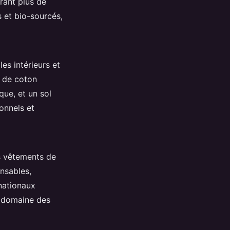
érant plus de
 et bio-sourcés,
es intérieurs et
e de coton
que, et un sol
onnels et
s vêtements de
onsables,
nationaux
e domaine des