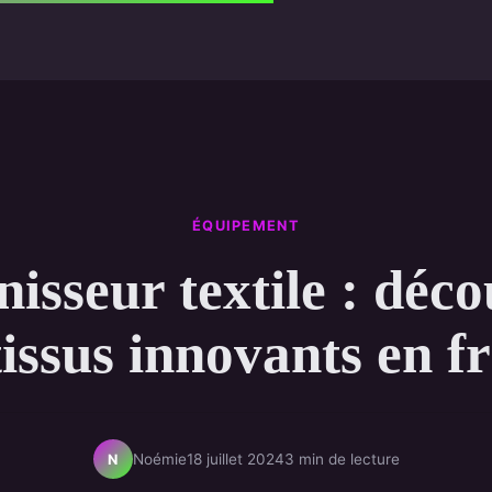
ÉQUIPEMENT
isseur textile : déc
tissus innovants en f
Noémie
18 juillet 2024
3 min de lecture
N