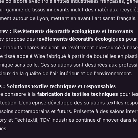
ise collabore avec trois entités industrielles françaises, gén
ur gamme de tissus innovants inclut des matériaux recyclés
ment autour de Lyon, mettant en avant l'artisanat français.
ev : Revêtements décoratifs écologiques et innovants
ev propose des
revêtements décoratifs écologiques
pour l
rs produits phares incluent un revêtement bio-sourcé à bas
le tissé appelé Wise fabriqué à partir de bouteilles en plasti
ique sans colle. Ces solutions sont destinées aux professi
ieux de la qualité de l'air intérieur et de l'environnement.
: Solutions textiles techniques et responsables
se consacre à la
fabrication de textiles techniques
pour le
otection. L'entreprise développe des solutions textiles resp
soins contemporains et futurs. Présente à des salons inter
y et Techtextil, TDV Industries continue d'innover dans l
ues.