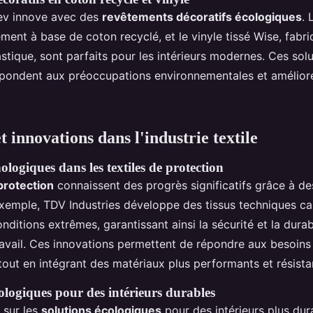
ev innove avec des
revêtements décoratifs écologiques
. 
ment à base de coton recyclé, et le vinyle tissé Wise, fabri
astique, sont parfaits pour les intérieurs modernes. Ces sol
pondent aux préoccupations environnementales et amélioren
 innovations dans l'industrie textile
logiques dans les textiles de protection
 protection
connaissent des progrès significatifs grâce à de
exemple, TDV Industries développe des tissus techniques c
onditions extrêmes, garantissant ainsi la sécurité et la durab
avail. Ces innovations permettent de répondre aux besoins
tout en intégrant des matériaux plus performants et résista
ologiques pour des intérieurs durables
 sur les
solutions écologiques
pour des intérieurs plus dur