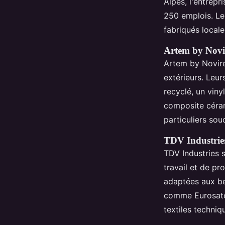
Alpes, l'entrepr
250 emplois. Le
fabriqués locale
Artem by Novir
Artem by Novir
extérieurs. Leu
recyclé, un viny
composite céram
particuliers souc
TDV Industries 
TDV Industries 
travail et de pr
adaptées aux be
comme Eurosator
textiles techniq