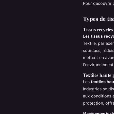
Pour découvrir d
Types de tis
Tissus recyclés
Les
tissus recy
Textile, par exe
sourcées, réduis
mettent en avant
l'environnement
Textiles haute
Les
textiles ha
Industries se d
aux conditions e
protection, offr
Revêtements déc