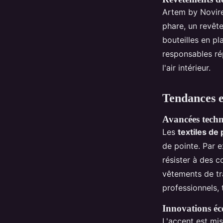
Artem by Novir
phare, un revête
bouteilles en pl
responsables ré
l'air intérieur.
Tendances et
Avancées techno
Les
textiles de
de pointe. Par 
résister à des c
vêtements de tr
professionnels, 
Innovations éc
L'accent est mis