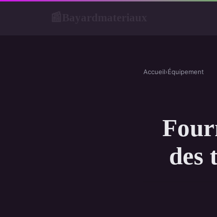
Bayardmateriaux
📰
Accueil
›
Équipement
Fourn
des 