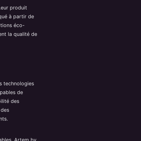
Leur produit
qué à partir de
utions éco-
t la qualité de
s technologies
apables de
ilité des
 des
nts.
ables. Artem by