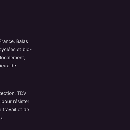
France. Balas
cyclées et bio-
 localement,
cieux de
tection. TDV
 pour résister
 travail et de
s.