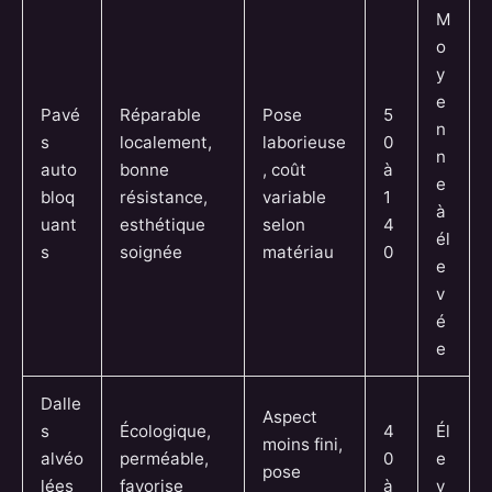
M
o
y
e
Pavé
Réparable
Pose
5
n
s
localement,
laborieuse
0
n
auto
bonne
, coût
à
e
bloq
résistance,
variable
1
à
uant
esthétique
selon
4
él
s
soignée
matériau
0
e
v
é
e
Dalle
Aspect
s
Écologique,
4
Él
moins fini,
alvéo
perméable,
0
e
pose
lées
favorise
à
v