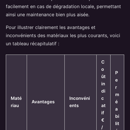
facilement en cas de dégradation locale, permettant
ainsi une maintenance bien plus aisée.
Pour illustrer clairement les avantages et
inconvénients des matériaux les plus courants, voici
un tableau récapitulatif :
C
o
P
ût
e
in
r
di
m
Maté
Inconvéni
c
Avantages
é
riau
ents
at
a
if
bi
€
lit
/