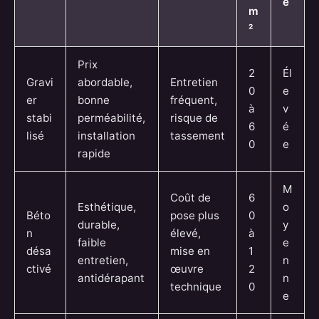
é
m
²
Prix
2
Él
Gravi
abordable,
Entretien
0
e
er
bonne
fréquent,
à
v
stabi
perméabilité,
risque de
6
é
lisé
installation
tassement
0
e
rapide
M
Coût de
6
Esthétique,
o
Béto
pose plus
0
durable,
y
n
élevé,
à
faible
e
désa
mise en
1
entretien,
n
ctivé
œuvre
2
antidérapant
n
technique
0
e