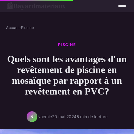
Bayardmateriaux
📰
Accueil
›
Piscine
PISCINE
Quels sont les avantages d'un
revêtement de piscine en
mosaïque par rapport à un
revêtement en PVC?
Noémie
20 mai 2024
5 min de lecture
N