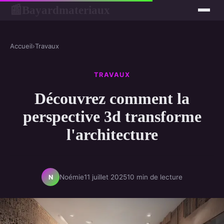
Bayardmateriaux
📰
Accueil
›
Travaux
TRAVAUX
Découvrez comment la
perspective 3d transforme
l'architecture
Noémie
11 juillet 2025
10 min de lecture
N