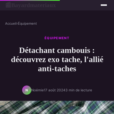
Bayardmateriaux
📰
Accueil
›
Équipement
ÉQUIPEMENT
Détachant cambouis :
découvrez exo tache, l'allié
anti-taches
Noémie
17 août 2024
3 min de lecture
N